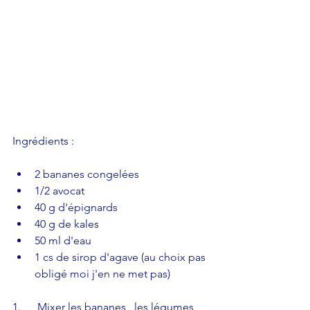
Ingrédients :
2 bananes congelées  
1/2 avocat  
40 g d'épignards  
40 g de kales  
50 ml d'eau  
1 cs de sirop d'agave (au choix pas 
obligé moi j'en ne met pas) 
1.      Mixer les bananes,  les légumes, 